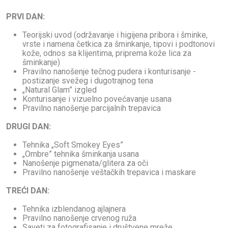
PRVI DAN:
Teorijski uvod
(održavanje i higijena pribora i šminke,
vrste i namena četkica za šminkanje, tipovi i podtonovi
kože, odnos sa klijentima, priprema kože lica za
šminkanje)
Pravilno nanošenje tečnog pudera i konturisanje -
postizanje svežeg i dugotrajnog tena
„Natural Glam” izgled
Konturisanje i vizuelno povećavanje usana
Pravilno nanošenje parcijalnih trepavica
DRUGI DAN:
Tehnika „Soft Smokey Eyes”
„Ombre” tehnika šminkanja usana
Nanošenje pigmenata/glitera za oči
Pravilno nanošenje veštačkih trepavica i maskare
TREĆI DAN:
Tehnika
izblendanog ajlajnera
Pravilno
nanošenje crvenog ruža
Saveti za fotografisanje i društvene mreže