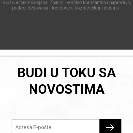
makeup
takmičenjima. Znanje i veštine konstantno unapređuje,
prateći dešavanja i trendove u kozmetičkoj industriji.
BUDI U TOKU SA
NOVOSTIMA