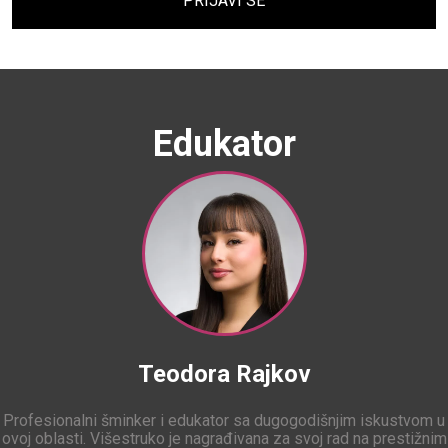
PRIJAVI SE
Edukator
Teodora Rajkov
Profesionalni šminker i edukator sa dugogodišnjim iskustvom u
ovoj oblasti. Višestruko je nagrađivana za svoj rad na prestižnim