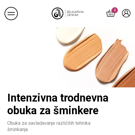
Proizvoda u
0
Intenzivna trodnevna
obuka za šminkere
Obuka za savladavanje različitih tehnika
šminkanja.