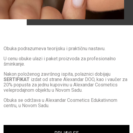
Obuka podrazumeva teorijsku i praktičnu nastavu.
U cenu obuke ulazi i paket proizvoda za profesionalno
šminkanje.
Nakon položenog završnog ispita, polaznici dobijaju
SERTIFIKAT
izdat od strane Alexandar DOO, kao i vaučer za
20% popusta za jednu kupovinu u Alexandar Cosmetics
veleprodajnom objektu u Novom Sadu.
Obuka se održava u Alexandar Cosmetics Edukativnom
centru, u Novom Sadu.