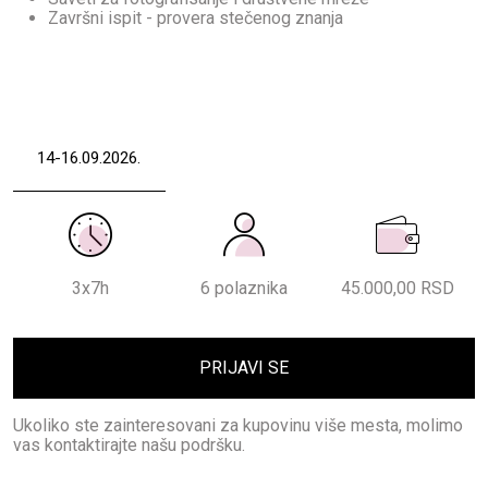
Završni ispit - provera stečenog znanja
14-16.09.2026.
3x7h
6
polaznika
45.000,00 RSD
PRIJAVI SE
Ukoliko ste zainteresovani za kupovinu više mesta, molimo
vas kontaktirajte našu podršku.