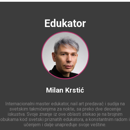
Edukator
Milan Krstić
Internacionalni master edukator, nail art predavač i sudija na
svetskim takmičenjima za nokte, sa preko dve decenije
iskustva. Svoje znanje iz ove oblasti stekao je na brojnim
obukama kod svetski priznatih edukatora, a konstantnim radom i
učenjem i dalje unapređuje svoje veštine.