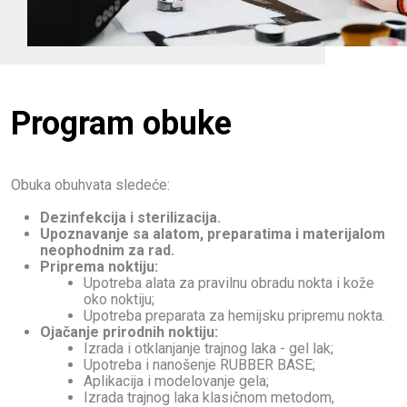
Program obuke
Obuka obuhvata sledeće:
Dezinfekcija i sterilizacija.
Upoznavanje sa alatom, preparatima i materijalom
neophodnim za rad.
Priprema noktiju:
Upotreba alata za pravilnu obradu nokta i kože
oko noktiju;
Upotreba preparata za hemijsku pripremu nokta.
Ojačanje prirodnih noktiju:
Izrada i otklanjanje trajnog laka - gel lak;
Upotreba i nanošenje RUBBER BASE;
Aplikacija i modelovanje gela;
Izrada trajnog laka klasičnom metodom,