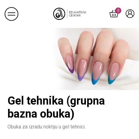
Proizvoda u
0
Gel tehnika (grupna
bazna obuka)
Obuka za izradu noktiju u gel tehnici.