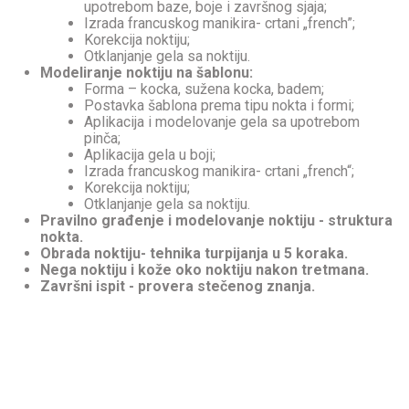
upotrebom baze, boje i završnog sjaja;
Izrada francuskog manikira- crtani „french”;
Korekcija noktiju;
Otklanjanje gela sa noktiju.
Modeliranje noktiju na šablonu:
Forma – kocka, sužena kocka, badem;
Postavka šablona prema tipu nokta i formi;
Aplikacija i modelovanje gela sa upotrebom
pinča;
Aplikacija gela u boji;
Izrada francuskog manikira- crtani „french“;
Korekcija noktiju;
Otklanjanje gela sa noktiju.
Pravilno građenje i modelovanje noktiju - struktura
nokta.
Obrada noktiju- tehnika turpijanja u 5 koraka.
Nega noktiju i kože oko noktiju nakon tretmana.
Završni ispit - provera stečenog znanja.