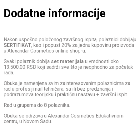
Dodatne informacije
Nakon uspešno položenog završnog ispita, polaznici dobijaju
SERTIFIKAT
, kao i popust 20% za jednu kupovinu proizvoda
u Alexandar Cosmetics online shop-u.
Svaki polaznik dobija
set materijala
u vrednosti oko
13.500,00 RSD koji sadrži sve što je neophodno za početak
rada.
Obuka je namenjena svim zainteresovanim polaznicima za
rad u profesiji nail tehničara, sa ili bez predznanja i
podrazumeva teorijsku i praktičnu nastavu + završni ispit.
Rad u grupama do 8 polaznika.
Obuka se održava u Alexandar Cosmetics Edukativnom
centru, u Novom Sadu.